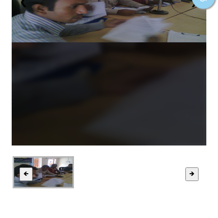
❮
❯
🡸
🡺