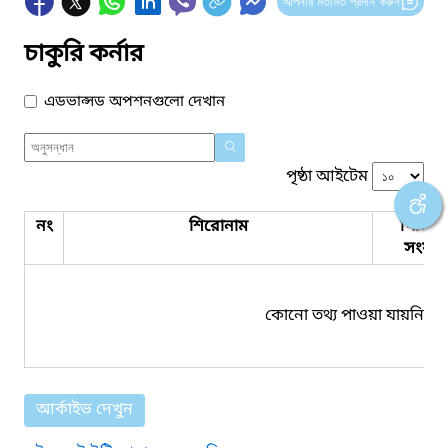
আপনার মতামত প্রদান করুন
চাকুরি কর্নার
এডভান্সড অপশনগুলো দেখান
পৃষ্ঠা আইটেম
নং
শিরোনাম
পিডিএ
সংযুক্ত
কোনো তথ্য পাওয়া যায়নি।
আর্কাইভ দেখুন